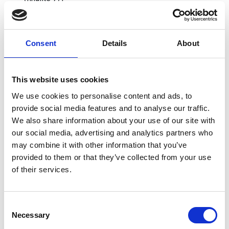
Une obligation légale (finalités 11 et 12).
Si nous devions collecter d'autres données ou traiter les
Données à caractère personnel à d'autres fins que celles
Consent
Details
About
mentionnées ci-dessus, nous vous fournirons des
informations sur cette nouvelle finalité, ainsi que toute autre
information nécessaire avant de commencer le nouveau
This website uses cookies
traitement. Certaines de nos activités sont soumises à des
We use cookies to personalise content and ads, to
conditions supplémentaires qui peuvent contenir des
provide social media features and to analyse our traffic.
informations supplémentaires sur la manière dont nous
We also share information about your use of our site with
utilisons et divulguons vos Données à caractère personnel.
our social media, advertising and analytics partners who
Nous vous recommandons donc de les lire attentivement.
may combine it with other information that you’ve
provided to them or that they’ve collected from your use
Nous n'utilisons pas de techniques de prise de décision
of their services.
automatisée ayant des effets juridiques ou des
conséquences significatives pour les personnes
concernées.
Consent
Necessary
Selection
NRgie Chauffage SRL peut rendre les Données à caractère